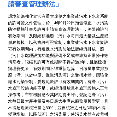
請審查管理辦法」
環境部為強化於涉有重大違規之事業或污水下水道系統
的許可證文件管理，於
114
年
9
月
22
日預告修正「水污染
防治措施計畫及許可申請審查管理辦法」，將限縮許可
有效期間，及限縮核准廢（污）水每日最大量及生產或
服務規模，以落實許可證管制，事業或污水下水道於許
可有效期間內，有違反水污染防治法屬繞流排放、廢
（污）水處理設施功能與設備不足或未維持正常操作等
情形者，限縮其許可有效期間不得超過
3
年，且展延後
辦理變更者，有效期間不得重新起算；另考量事業排放
廢（污）水於中度、嚴重污染河川之受損水體，應強化
廢水污染管制，爰規範於許可有效期間內，有廢（污）
水處理設施功能不足，或繞流排放且有處理設施未正常
操作者，主管機關應令其限期提出許可登記之廢（污）
水每日最大產生量及每日最大生產或服務規模變更，且
不得超過原核准量之
80%
，並自核准之日起
3
年內不得
變更增加，以降低河川之污染量，使污染水體有改善機