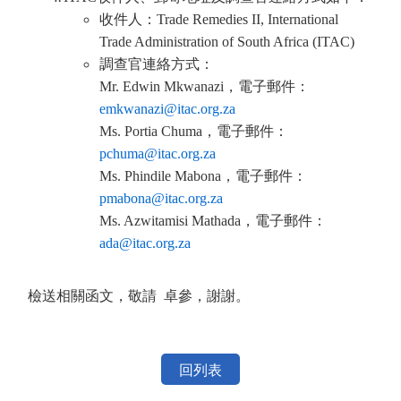
收件人：Trade Remedies II, International
Trade Administration of South Africa (ITAC)
調查官連絡方式：
Mr. Edwin Mkwanazi，電子郵件：
emkwanazi@itac.org.za
Ms. Portia Chuma，電子郵件：
pchuma@itac.org.za
Ms. Phindile Mabona，電子郵件：
pmabona@itac.org.za
Ms. Azwitamisi Mathada，電子郵件：
ada@itac.org.za
檢送相關函文，敬請 卓參，謝謝。
回列表