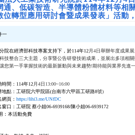
網通、低碳智造、半導體粉體材料等相
數位轉型應用研討會暨成果發表」活動
件一
分院在經濟部科技專案支持下，於114年12
月4日舉辦年度成果
科技整合三大主題，分享暨公告研發技術成果，並展出多項相關
讓您第一手掌握技術的最新脈動與未來趨勢!期待能與業界先進
時間：114年12
月4日13:00~16:00
辦地點：工研院六甲院區(台南市六甲區工研路8
號)
名網頁：
https://lihi3.me/UNfDC
窗口：工研院 蔡小姐06-6939168/陳小姐06-6939172
 用：本活動免費