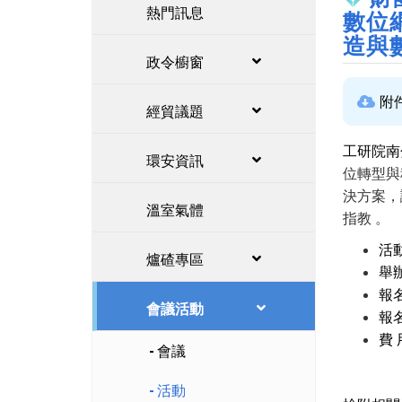
熱門訊息
數位
造與
政令櫥窗
附
經貿議題
工研院南
環安資訊
位轉型與
決方案，
溫室氣體
指教 。
活動
爐碴專區
舉
報
會議活動
報名
費
會議
活動