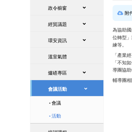
政令櫥窗
附
經貿議題
為協助國
位轉型」
環安資訊
練等。
「產業經
溫室氣體
「不知如
導團協助
爐碴專區
輔導團相
會議活動
會議
活動