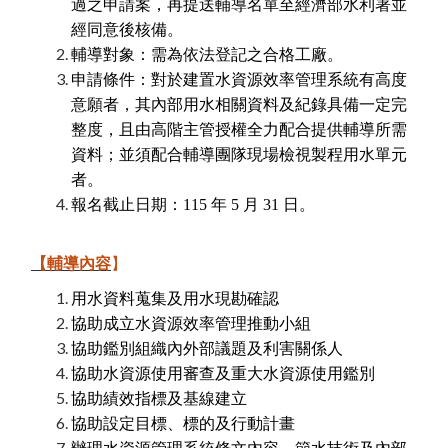
過之申請案，再提送輔導名單至經濟部水利署並
經同意後核備。
輔導對象：需為依法登記之合格工廠。
申請條件：對於建置水資源效率管理系統有高度
意願者，其內部用水相關資料及紀錄具備一定完
整度，且由高階主管授權全力配合提供輔導所需
資料；並須配合輔導團隊現場檢視製程用水單元
者。
報名截止日期：115
年
5
月
31 日。
【輔導內容
】
用水資料蒐集及用水現勘確認
協助成立水資源效率管理推動小組
協助鑑別組織內外部議題及利害關係人
協助水資源使用審查及重大水資源使用鑑別
協助績效指標及基線建立
協助設定目標、標的及行動計畫