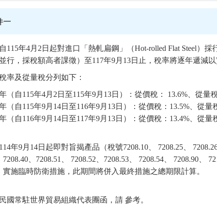
件一
115年4月2日起對進口「熱軋扁鋼」（Hot-rolled Flat S
並行，採稅額高者課徵）至117年9月13日止，稅率將逐年遞減
稅率及從量稅分列如下：
年（自115年4月2日至115年9月13日）：從價稅： 13.6%、從
年（自115年9月14日至116年9月13日）：從價稅：13.5%、從
年（自116年9月14日至117年9月13日）：從價稅：13.4%、從
4年9月14日起即對旨揭產品（稅號7208.10、 7208.25、 7208.26、 720
 7208.40、7208.51、 7208.52、7208.53、 7208.54、 7208.90、 72
.99 ）實施臨時防衛措施，此期間將併入最終措施之總期限計算。
民國常駐世界貿易組織代表團函，請 參考。