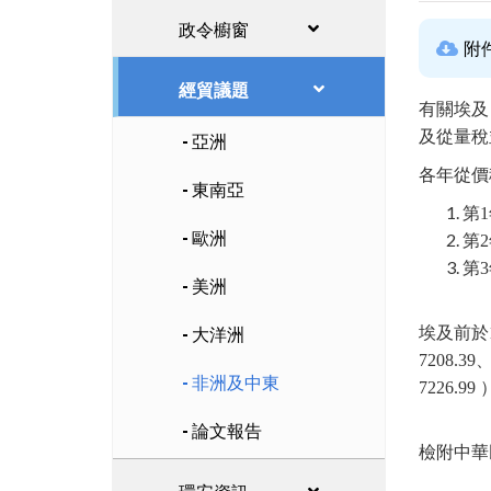
政令櫥窗
附
經貿議題
有關埃及自
及從量稅
亞洲
各年從價
東南亞
第1
歐洲
第2
第3
美洲
大洋洲
埃及前於11
7208.39、
非洲及中東
7226
論文報告
檢附中華