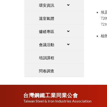
環安資訊
埃及
溫室氣體
72
72
爐碴專區
檢
會議活動
培訓課程
問卷調查
台灣鋼鐵工業同業公會
Taiwan Steel & Iron Industries Association