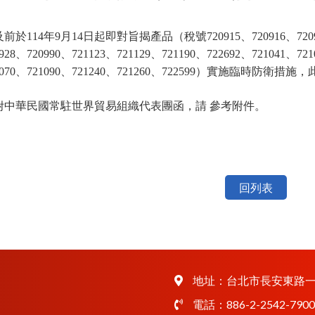
前於114年9月14日起即對旨揭產品（稅號720915、720916、720917、
0928、720990、721123、721129、721190、722692、721041、72
1070、721090、721240、721260、722599）實施臨時
附中華民國常駐世界貿易組織代表團函，請 參考附件。
回列表
地址：
台北市長安東路一
電話：
886-2-2542-7900