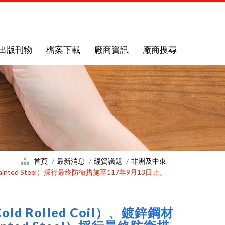
出版刊物
檔案下載
廠商資訊
廠商搜尋
首頁
最新消息
經貿議題
非洲及中東
-painted Steel）採行最終防衛措施至117年9月13日止。
 Rolled Coil）、鍍鋅鋼材