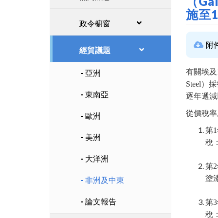
（Ga
施至1
政令櫥窗
附
經貿議題
有關埃及11
亞洲
Stee
東南亞
逐年遞減
從價稅率
歐洲
第
美洲
稅
大洋洲
第2
塗
非洲及中東
論文報告
第
稅