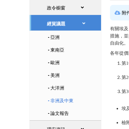
政令櫥窗
附
經貿議題
有關埃及自1
措施，並
亞洲
自由化。
東南亞
各年從價
歐洲
第1
美洲
第2
大洋洲
第3
非洲及中東
埃
論文報告
檢