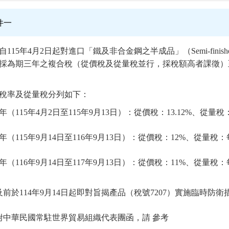
件一
15年4月2日起對進口「鐵及非合金鋼之半成品」（Semi-finished product
採為期三年之複合稅（從價稅及從量稅並行，採稅額高者課徵）至
稅率及從量稅分列如下：
年（115年4月2日至115年9月13日）：從價稅：13.12%、從量
年（115年9月14日至116年9月13日）：從價稅：12%、從量稅
年（116年9月14日至117年9月13日）：從價稅：11%、從量稅
及前於114年9月14日起即對旨揭產品（稅號7207）實施臨時
附中華民國常駐世界貿易組織代表團函，請 參考