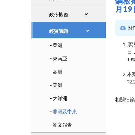
鋼板
月1
政令櫥窗
附
經貿議題
摩
亞洲
日
東南亞
1
歐洲
本案參
72.
美洲
大洋洲
相關細節
非洲及中東
論文報告