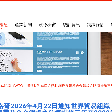
消息
產業新聞
政令櫥窗
統計資訊
鋼鐵行情
界貿易組織（WTO）將延長對進口之熱軋鋼板捲帶及合金鋼板之防衛措施三年至2
洛哥2026年4月22日通知世界貿易組