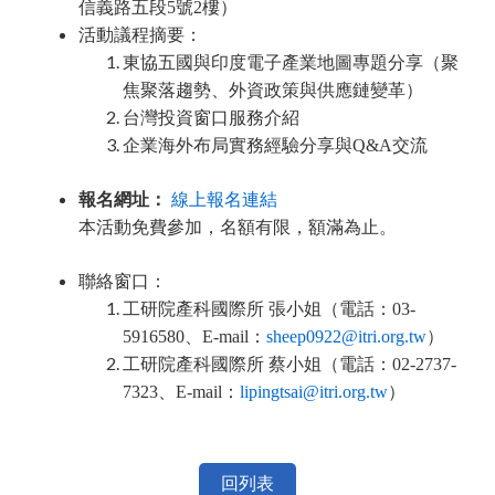
信義路五段5號2樓）
活動議程摘要：
東協五國與印度電子產業地圖專題分享（聚
焦聚落趨勢、外資政策與供應鏈變革）
台灣投資窗口服務介紹
企業海外布局實務經驗分享與Q&A交流
報名網址：
線上報名連結
本活動免費參加，名額有限，額滿為止。
聯絡窗口：
工研院產科國際所 張小姐（電話：03-
5916580、E-mail：
sheep0922@itri.org.tw
）
工研院產科國際所 蔡小姐（電話：02-2737-
7323、E-mail：
lipingtsai@itri.org.tw
）
回列表