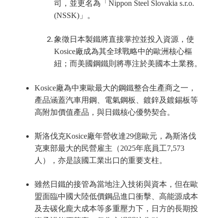
司，並更名為「Nippon Steel Slovakia s.r.o.
(NSSK)」。
象徵日本製鐵將直接掌控並投入資源，使
Kosice廠成為其全球戰略中的歐洲核心樞
紐；而美國鋼鐵則將專注於美國本土業務。
Kosice廠為中東歐最大的鋼鐵整合生產商之一，
產品涵蓋汽車用鋼、電氣鋼板、鍍鋅及鍍錫板等
高附加價值產品，與日鐵核心優勢契合。
斯洛伐克Kosice廠年營收達29億歐元，為斯洛伐
克東部最大的民營雇主（2025年底員工7,573
人），亦是該國工業出口的重要支柱。
雖然日鐵的接管為當地注入技術與資本，但在歐
盟面臨中國大陸低價鋼品進口衝擊、高能源成本
及去碳化龐大成本等多重壓力下，日方的長期投