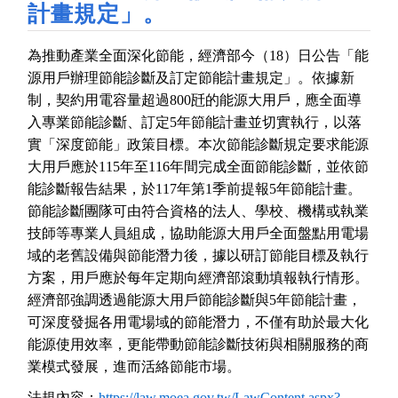
計畫規定」。
為推動產業全面深化節能，經濟部今（18
）日公告「能
源用戶辦理節能診斷及訂定節能計畫規定」。依據新
制，契約用電容量超過
800
瓩的能源大用戶，應全面導
入專業節能診斷、訂定
5
年節能計畫並切實執行，以落
實「深度節能」政策目標。本次節能診斷規定要求能源
大用戶應於
115
年至
116
年間完成全面節能診斷，並依節
能診斷報告結果，於
117
年第
1
季前提報
5
年節能計畫。
節能診斷團隊可由符合資格的法人、學校、機構或執業
技師等專業人員組成，協助能源大用戶全面盤點用電場
域的老舊設備與節能潛力後，據以研訂節能目標及執行
方案，用戶應於每年定期向經濟部滾動填報執行情形。
經濟部強調透過能源大用戶節能診斷與
5年節能計畫，
可深度發掘各用電場域的節能潛力，不僅有助於最大化
能源使用效率，更能帶動節能診斷技術與相關服務的商
業模式發展，進而活絡節能市場。
法規內容：
https://law.moea.gov.tw/LawContent.aspx?