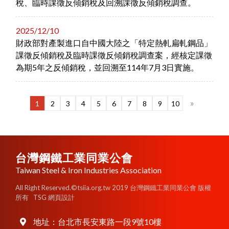
稅、臨時課徵反傾銷稅及回溯課徵反傾銷稅調查。
2025/12/10
財政部對產製進口自中國大陸之「特定熱軋扁軋鋼品」
課徵反傾銷稅及臨時課徵反傾銷稅調查案，經核定課徵
為期5年之反傾銷稅，並回溯至114年7月3日實施。
»
1
2
3
4
5
6
7
8
9
10
台灣鋼鐵工業同業公會
Taiwan Steel & Iron Industries Association
All Right Reserved.©tsiia.org.tw 2019 台灣鋼鐵工業同業公會 版權
所有
TSG 網頁設計
地址：
台北市長安東路一段9號10樓