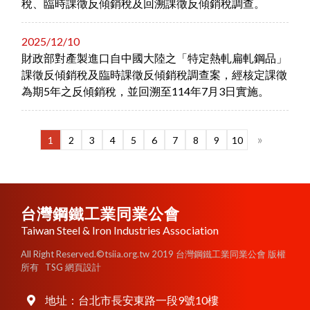
稅、臨時課徵反傾銷稅及回溯課徵反傾銷稅調查。
2025/12/10
財政部對產製進口自中國大陸之「特定熱軋扁軋鋼品」
課徵反傾銷稅及臨時課徵反傾銷稅調查案，經核定課徵
為期5年之反傾銷稅，並回溯至114年7月3日實施。
»
1
2
3
4
5
6
7
8
9
10
台灣鋼鐵工業同業公會
Taiwan Steel & Iron Industries Association
All Right Reserved.©tsiia.org.tw 2019 台灣鋼鐵工業同業公會 版權
所有
TSG 網頁設計
地址：
台北市長安東路一段9號10樓