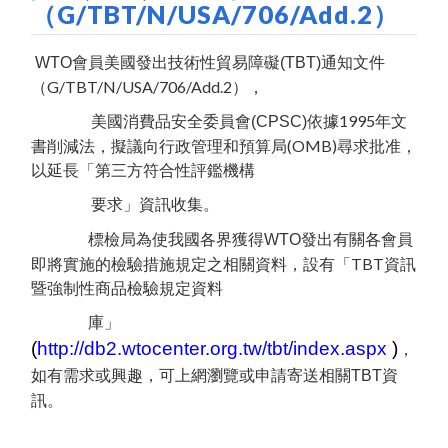
（G/TBT/N/USA/706/Add.2）
通知文件
WTO
會員美國發出技術性貿易障礙(TBT)
（G/TBT/N/USA/706/Add.2），
依據1995年文
美國消費品安全委員會(CPSC)
書削減法，擬議向行政管理和預算局(OMB)尋求批准，
以延長「第三方符合性評鑑機構
要求」資訊收集。
發出有關各會員
標檢局為使我國各界獲得WTO
即將實施的檢驗措施規定之相關資料，設有「TBT資訊
暨強制性商品檢驗規定資料
庫」
(
http://db2.wtocenter.org.tw/tbt/index.aspx
)
，
資
如有需求或興趣，可上網瀏覽或申請寄送相關TBT
訊。