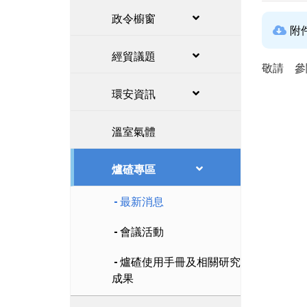
政令櫥窗
附
經貿議題
敬請 參
環安資訊
溫室氣體
爐碴專區
最新消息
會議活動
爐碴使用手冊及相關研究
成果