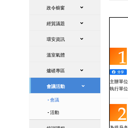
政令櫥窗
經貿議題
環安資訊
溫室氣體
爐碴專區
主辦單位
會議活動
執行單位
會議
活動
為提升