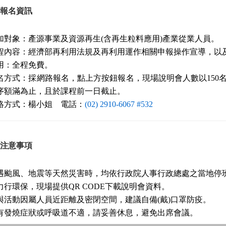
報名資訊
加對象：產源事業及資源再生(含再生粒料應用)產業從業人員。
程內容：經濟部再利用法規及再利用運作相關申報操作宣導，以及
用：全程免費。
名方式：採網路報名，點上方按鈕報名，現場說明會人數以150名
序額滿為止，且於課程前一日截止。
絡方式：楊小姐 電話：
(02) 2910-6067 #532
注意事項
遇颱風、地震等天然災害時，均依行政院人事行政總處之當地停
力行環保，現場提供QR CODE下載說明會資料。
與活動因屬人員近距離及密閉空間，建議自備(戴)口罩防疫。
有發燒症狀或呼吸道不適，請妥善休息，避免出席會議。