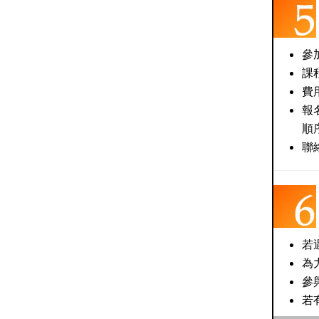
參
課
費
報
順
聯
若
為
參
若