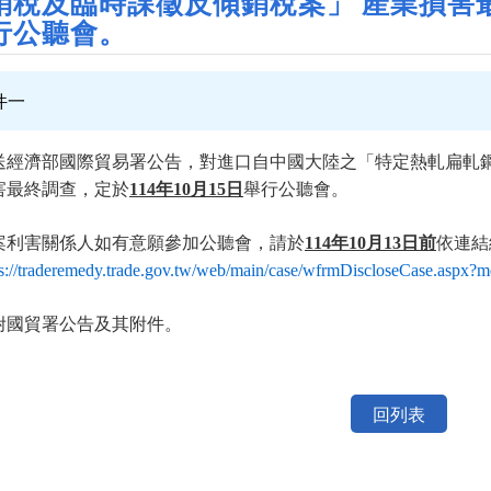
銷稅及臨時課徵反傾銷稅案」 產業損害最
行公聽會。
件一
送經濟部國際貿易署公告，對進口自中國大陸之「特定熱軋扁軋
害最終調查，定於
114年10月15日
舉行公聽會。
案利害關係人如有意願參加公聽會，請於
114年10月13日前
依連結
ps://traderemedy.trade.gov.tw/web/main/case/wfrmDiscloseCase.asp
附國貿署公告及其附件。
回列表