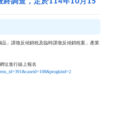
終調查，定於114年10月15
鋼品」課徵反傾銷稅及臨時課徵反傾銷稅案」產業
網址進行線上報名
x?menu_id=391&caseid=108&progkind=2