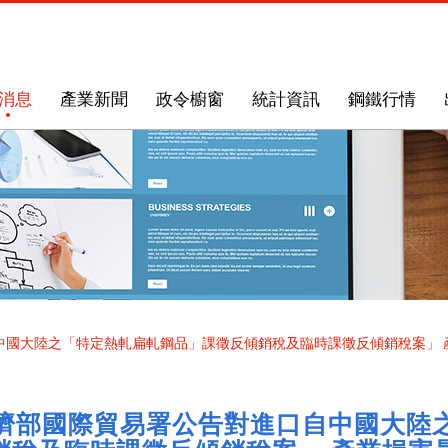
消息
產業新聞
政令櫥窗
統計資訊
鋼鐵行情
國大陸之「特定熱軋扁軋鋼品」課徵反傾銷稅及臨時課徵反傾銷稅案」 產業
濟部國際貿易署公告對進口自中國大陸