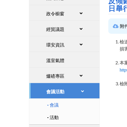
反傾
日舉
政令櫥窗
附
經貿議題
檢
環安資訊
損
溫室氣體
本
htt
爐碴專區
檢
會議活動
會議
活動