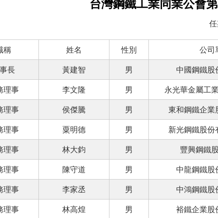
台灣鋼鐵工業同業公會第
任
職稱
姓名
性別
公司
事長
黃建智
男
中國鋼鐵股
務理事
李文隆
男
永光華金屬工
務理事
侯傑騰
男
東和鋼鐵企業
務理事
粟明德
男
新光鋼鐵股
務理事
林大鈞
男
豐興鋼鐵
務理事
陳守道
男
中龍鋼鐵股
務理事
李家丞
男
中鴻鋼鐵股
務理事
林高煌
男
裕鐵企業股