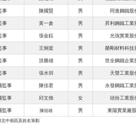
監事
陳國賢
男
同進鋼鐵股
監事
黃一倉
男
昇利鋼鐵工業
監事
張金鈺
男
允強實業股
監事
王炯棻
男
榮剛材料科技
監事
洪勝雄
男
世全鋼鐵企業
監事
張水圳
男
天聲工業股
補監事
陳佳君
男
永發鋼鐵工業
補監事
邱文煥
女
頭份工業股
補監事
男
東陽實業廠
陳祖雄
據北中南區及姓名筆劃