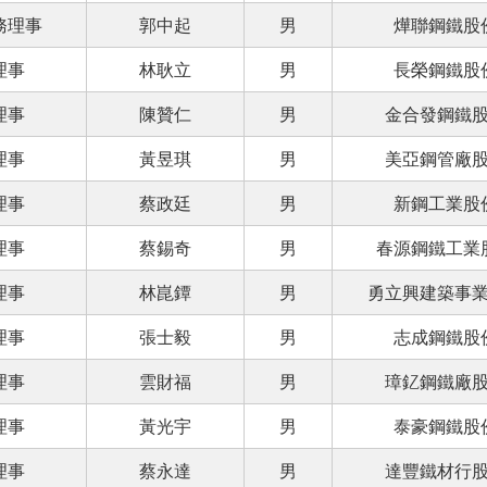
務理事
郭中起
男
燁聯鋼鐵股
理事
林耿立
男
長榮鋼鐵股
理事
陳贊仁
男
金合發鋼鐵
理事
黃昱琪
男
美亞鋼管廠
理事
蔡政廷
男
新鋼工業股
理事
蔡錫奇
男
春源鋼鐵工業
理事
林崑鐔
男
勇立興建築事
理事
張士毅
男
志成鋼鐵股
理事
雲財福
男
璋釔鋼鐵廠
理事
黃光宇
男
泰豪鋼鐵股
理事
蔡永達
男
達豐鐵材行