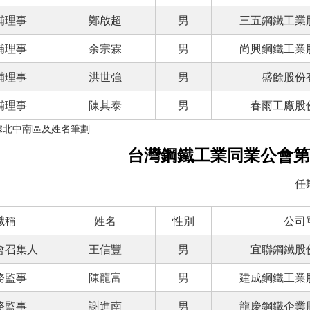
補理事
鄭啟超
男
三五鋼鐵工業
補理事
余宗霖
男
尚興鋼鐵工業
補理事
洪世強
男
盛餘股份
補理事
陳其泰
男
春雨工廠股
據北中南區及姓名筆劃
台灣鋼鐵工業同業公會第
任期
職稱
姓名
性別
公司
會召集人
王信豐
男
宜聯鋼鐵股
務監事
陳龍富
男
建成鋼鐵工業
務監事
謝進南
男
龍慶鋼鐵企業