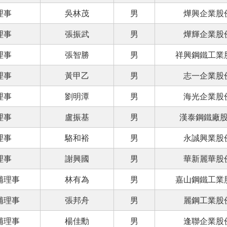
理事
吳林茂
男
燁興企業股
理事
張振武
男
燁輝企業股
理事
張智勝
男
祥興鋼鐵工業
理事
黃甲乙
男
志一企業股
理事
劉明潭
男
海光企業股
理事
盧振基
男
漢泰鋼鐵廠
理事
駱和裕
男
永誠興業股
理事
謝興國
男
華新麗華股
補理事
林有為
男
嘉山鋼鐵工業
補理事
張邦舟
男
麗鋼工業股
補理事
楊佳勳
男
逢聯企業股