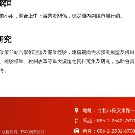
聯誼
業小組，調合上中下游業者關係，穩定國內鋼鐵市場行銷。
研究
政策並結合學術理論及產業經驗，建構鋼鐵需求預測模型及鋼鐵
、檢驗標準、稅制改革等重大議題之資料蒐集及研究，協助會員
考。
地址：
台北市長安東路一
電話：
886-2-2542-7900
傳真：886-2-2531-6708
同業公會 版權所有
TSG 網頁設計