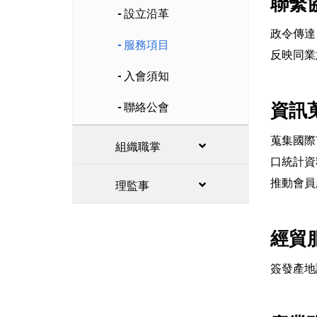
聯繫
設立沿革
政令傳達
服務項目
反映同業
入會須知
聯絡公會
資訊
蒐集國際
組織職掌
口統計資
推動會員
理監事
經貿
簽發產地